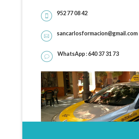
952 77 08 42

sancarlosformacion@gmail.com

WhatsApp : 640 37 31 73
v